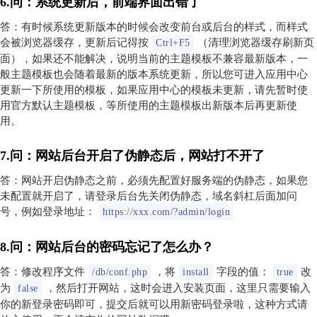
6.问：系统更新后，前端界面出错了
答：有时候系统更新版本的时候会改变前台或后台的样式，而样式
会被浏览器缓存，更新后记得按
（清理浏览器缓存刷新页
Ctrl+F5
面），如果还不能解决，说明当前的主题模板不兼容最新版本，一
般主题模板也会随着最新的版本系统更新，所以您可进入应用中心
更新一下所使用的模板，如果应用中心的模板未更新，请先暂时使
用官方默认主题模板，等所使用的主题模板出新版本后再更新使
用。
7.问：网站后台开启了伪静态后，网站打不开了
答：网站开启伪静态之前，必须先配置好服务端的伪静态，如果您
未配置就开启了，请登录后台先关闭伪静态，域名斜杠后面加问
号，例如登录地址：
https://xxx.com/?admin/login
8.问：网站后台的密码忘记了怎么办？
答：修改程序文件
，将
字段的值：
改
/db/conf.php
install
true
为
，然后打开网站，这时会进入安装页面，这里只需要输入
false
你的新登录密码即可，提交后就可以用新密码登录啦，这种方式请